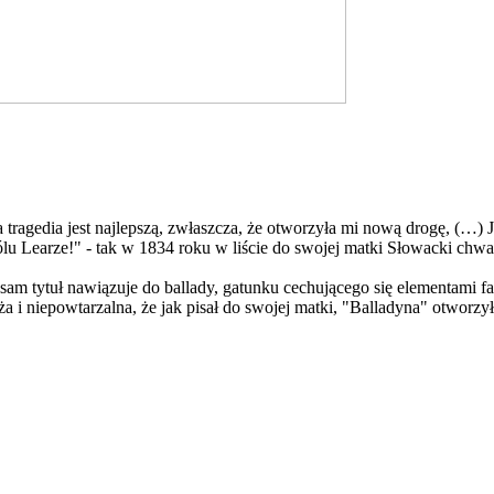
 tragedia jest najlepszą, zwłaszcza, że otworzyła mi nową drogę, (…) 
lu Learze!" - tak w 1834 roku w liście do swojej matki Słowacki chwal
ż sam tytuł nawiązuje do ballady, gatunku cechującego się elementami
 i niepowtarzalna, że jak pisał do swojej matki, "Balladyna" otworzył