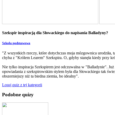
Szekspir inspiracją dla Słowackiego do napisania Balladyny?
Szkoła podstawowa
"Z wszystkich rzeczy, które dotychczas moja mózgownica urodziła, ta
chyba z "Królem Learem" Szekspira. O, gdyby stanęła kiedy przy kró
Nie tylko inspiracja Szekspirem jest odczuwalna w "Balladynie". Ju
opowiadania z szekspirowskim stylem była dla Słowackiego tak świeża
obszerniejszy niż ta biedna ziemia, bo idealny".
Losuj quiz z tej kategorii
Podobne quizy