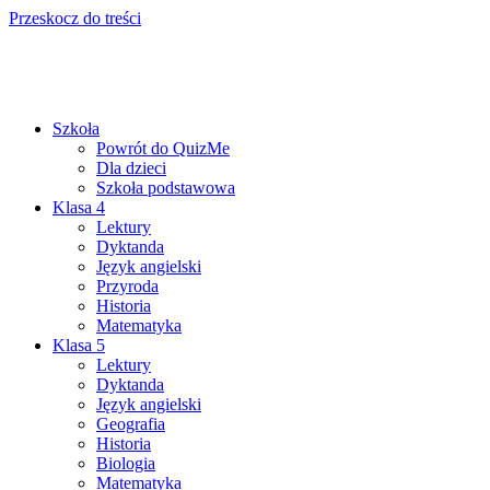
Przeskocz do treści
Szkoła
Powrót do QuizMe
Dla dzieci
Szkoła podstawowa
Klasa 4
Lektury
Dyktanda
Język angielski
Przyroda
Historia
Matematyka
Klasa 5
Lektury
Dyktanda
Język angielski
Geografia
Historia
Biologia
Matematyka