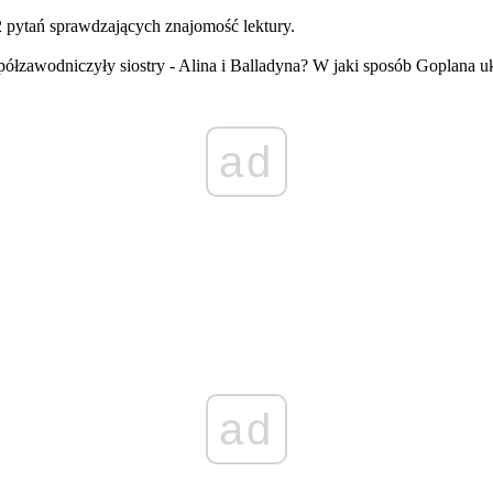
12 pytań sprawdzających znajomość lektury.
półzawodniczyły siostry - Alina i Balladyna? W jaki sposób Goplana u
ad
ad