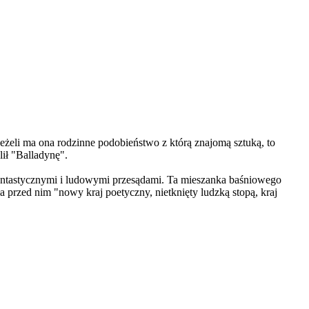
Jeżeli ma ona rodzinne podobieństwo z którą znajomą sztuką, to
ił "Balladynę".
 fantastycznymi i ludowymi przesądami. Ta mieszanka baśniowego
a przed nim "nowy kraj poetyczny, nietknięty ludzką stopą, kraj