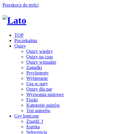
Przeskocz do treści
TOP
Poczekalnia
Quizy
Quizy wiedzy
Quizy na czas
Quizy wizualne
Zagadki
Psychotesty
Wybieranie
Gra w pary
Quizy dla par
Wyzwania quizowe
Fiszki
Kategorie quizów
Top autorów
Gry logiczne
Znajdź 3
Eureka
Sekwencja