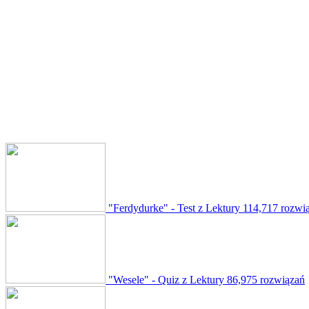
"Ferdydurke" - Test z Lektury
114,717 rozwi
"Wesele" - Quiz z Lektury
86,975 rozwiązań