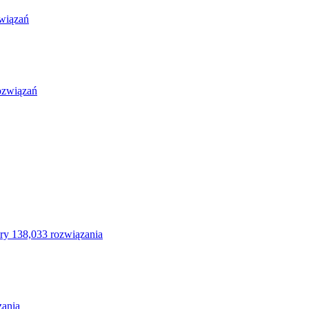
wiązań
ozwiązań
ry
138,033 rozwiązania
zania