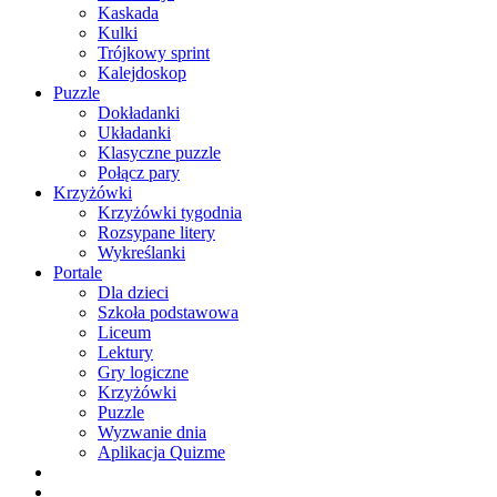
Kaskada
Kulki
Trójkowy sprint
Kalejdoskop
Puzzle
Dokładanki
Układanki
Klasyczne puzzle
Połącz pary
Krzyżówki
Krzyżówki tygodnia
Rozsypane litery
Wykreślanki
Portale
Dla dzieci
Szkoła podstawowa
Liceum
Lektury
Gry logiczne
Krzyżówki
Puzzle
Wyzwanie dnia
Aplikacja Quizme