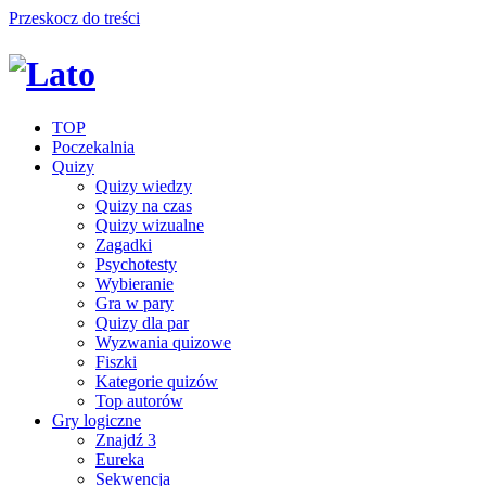
Przeskocz do treści
TOP
Poczekalnia
Quizy
Quizy wiedzy
Quizy na czas
Quizy wizualne
Zagadki
Psychotesty
Wybieranie
Gra w pary
Quizy dla par
Wyzwania quizowe
Fiszki
Kategorie quizów
Top autorów
Gry logiczne
Znajdź 3
Eureka
Sekwencja