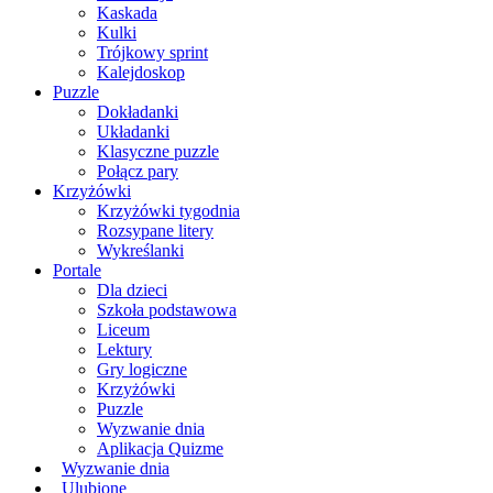
Kaskada
Kulki
Trójkowy sprint
Kalejdoskop
Puzzle
Dokładanki
Układanki
Klasyczne puzzle
Połącz pary
Krzyżówki
Krzyżówki tygodnia
Rozsypane litery
Wykreślanki
Portale
Dla dzieci
Szkoła podstawowa
Liceum
Lektury
Gry logiczne
Krzyżówki
Puzzle
Wyzwanie dnia
Aplikacja Quizme
Wyzwanie dnia
Ulubione