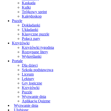
Kaskada
Kulki
Trójkowy sprint
Kalejdoskop
Puzzle
Dokładanki
Układanki
Klasyczne puzzle
Połącz pary
Krzyżówki
Krzyżówki tygodnia
Rozsypane litery
Wykreślanki
Portale
Dla dzieci
Szkoła podstawowa
Liceum
Lektury
Gry logiczne
Krzyżówki
Puzzle
Wyzwanie dnia
Aplikacja Quizme
Wyzwanie dnia
Ulubione