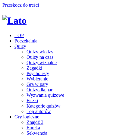
Przeskocz do treści
TOP
Poczekalnia
Quizy
Quizy wiedzy
Quizy na czas
Quizy wizualne
Zagadki
Psychotesty
Wybieranie
Gra w pary
Quizy dla par
Wyzwania quizowe
Fiszki
Kategorie quizów
Top autorów
Gry logiczne
Znajdź 3
Eureka
Sekwencja