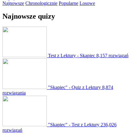
Najnowsze
Chronologicznie
Popularne
Losowe
Najnowsze quizy
Test z Lektury - Skąpiec
8,157 rozwiązań
"Skąpiec" - Quiz z Lektury
8,874
rozwiązania
"Skąpiec" - Test z Lektury
236,026
rozwiązań