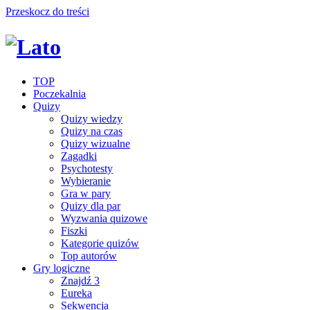
Przeskocz do treści
TOP
Poczekalnia
Quizy
Quizy wiedzy
Quizy na czas
Quizy wizualne
Zagadki
Psychotesty
Wybieranie
Gra w pary
Quizy dla par
Wyzwania quizowe
Fiszki
Kategorie quizów
Top autorów
Gry logiczne
Znajdź 3
Eureka
Sekwencja