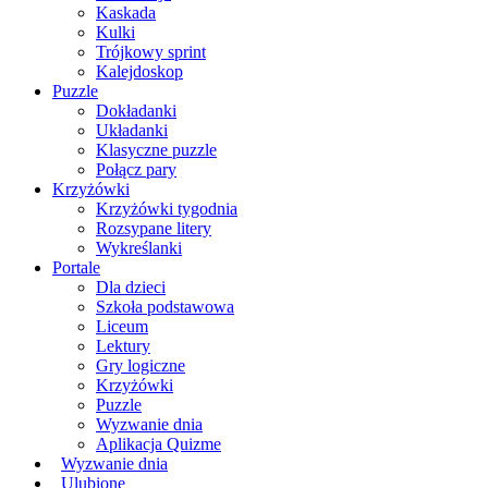
Kaskada
Kulki
Trójkowy sprint
Kalejdoskop
Puzzle
Dokładanki
Układanki
Klasyczne puzzle
Połącz pary
Krzyżówki
Krzyżówki tygodnia
Rozsypane litery
Wykreślanki
Portale
Dla dzieci
Szkoła podstawowa
Liceum
Lektury
Gry logiczne
Krzyżówki
Puzzle
Wyzwanie dnia
Aplikacja Quizme
Wyzwanie dnia
Ulubione