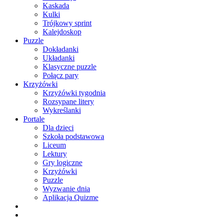
Kaskada
Kulki
Trójkowy sprint
Kalejdoskop
Puzzle
Dokładanki
Układanki
Klasyczne puzzle
Połącz pary
Krzyżówki
Krzyżówki tygodnia
Rozsypane litery
Wykreślanki
Portale
Dla dzieci
Szkoła podstawowa
Liceum
Lektury
Gry logiczne
Krzyżówki
Puzzle
Wyzwanie dnia
Aplikacja Quizme