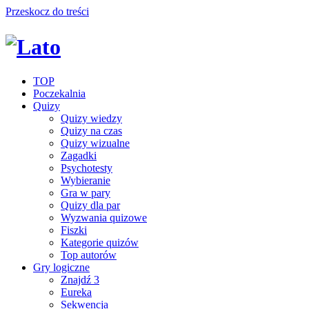
Przeskocz do treści
TOP
Poczekalnia
Quizy
Quizy wiedzy
Quizy na czas
Quizy wizualne
Zagadki
Psychotesty
Wybieranie
Gra w pary
Quizy dla par
Wyzwania quizowe
Fiszki
Kategorie quizów
Top autorów
Gry logiczne
Znajdź 3
Eureka
Sekwencja