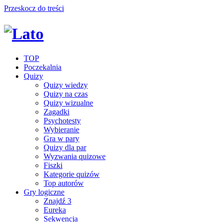
Przeskocz do treści
TOP
Poczekalnia
Quizy
Quizy wiedzy
Quizy na czas
Quizy wizualne
Zagadki
Psychotesty
Wybieranie
Gra w pary
Quizy dla par
Wyzwania quizowe
Fiszki
Kategorie quizów
Top autorów
Gry logiczne
Znajdź 3
Eureka
Sekwencja