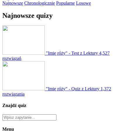
Najnowsze
Chronologicznie
Popularne
Losowe
Najnowsze quizy
"Imię róży" - Test z Lektury
4,527
rozwiązań
"Imię róży" - Quiz z Lektury
1,372
rozwiązania
Znajdź quiz
Menu