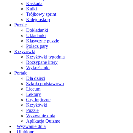
Kaskada
Kulki
Trójkowy sprint
Kalejdoskop
Puzzle
Dokładanki
Układanki
Klasyczne puzzle
Połącz pary
Krzyżówki
Krzyżówki tygodnia
Rozsypane litery
Wykreślanki
Portale
Dla dzieci
Szkoła podstawowa
Liceum
Lektury
Gry logiczne
Krzyżówki
Puzzle
Wyzwanie dnia
Aplikacja Quizme
Wyzwanie dnia
Ulubione