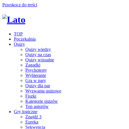
Przeskocz do treści
TOP
Poczekalnia
Quizy
Quizy wiedzy
Quizy na czas
Quizy wizualne
Zagadki
Psychotesty
Wybieranie
Gra w pary
Quizy dla par
Wyzwania quizowe
Fiszki
Kategorie quizów
Top autorów
Gry logiczne
Znajdź 3
Eureka
Sekwencja