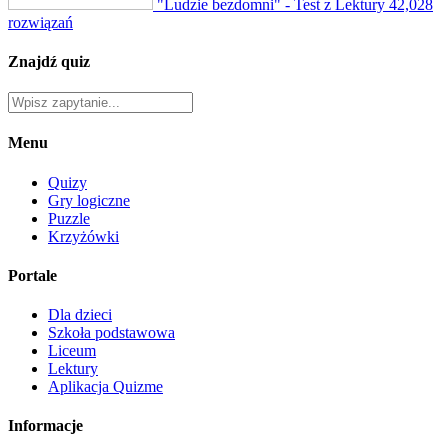
"Ludzie bezdomni" - Test z Lektury
42,028
rozwiązań
Znajdź quiz
Menu
Quizy
Gry logiczne
Puzzle
Krzyżówki
Portale
Dla dzieci
Szkoła podstawowa
Liceum
Lektury
Aplikacja Quizme
Informacje