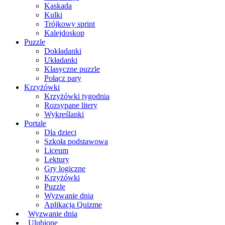
Kaskada
Kulki
Trójkowy sprint
Kalejdoskop
Puzzle
Dokładanki
Układanki
Klasyczne puzzle
Połącz pary
Krzyżówki
Krzyżówki tygodnia
Rozsypane litery
Wykreślanki
Portale
Dla dzieci
Szkoła podstawowa
Liceum
Lektury
Gry logiczne
Krzyżówki
Puzzle
Wyzwanie dnia
Aplikacja Quizme
Wyzwanie dnia
Ulubione