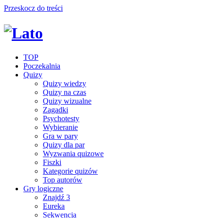
Przeskocz do treści
TOP
Poczekalnia
Quizy
Quizy wiedzy
Quizy na czas
Quizy wizualne
Zagadki
Psychotesty
Wybieranie
Gra w pary
Quizy dla par
Wyzwania quizowe
Fiszki
Kategorie quizów
Top autorów
Gry logiczne
Znajdź 3
Eureka
Sekwencja