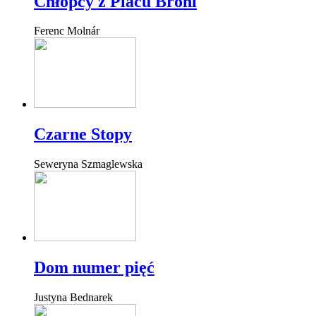
Chłopcy z Placu Broni
Ferenc Molnár
Czarne Stopy
Seweryna Szmaglewska
Dom numer pięć
Justyna Bednarek