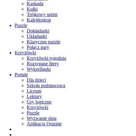
Kaskada
Kulki
Trójkowy sprint
Kalejdoskop
Puzzle
Dokładanki
Układanki
Klasyczne puzzle
Połącz pary
Krzyżówki
Krzyżówki tygodnia
Rozsypane litery
Wykreślanki
Portale
Dla dzieci
Szkoła podstawowa
Liceum
Lektury
Gry logiczne
Krzyżówki
Puzzle
Wyzwanie dnia
Aplikacja Quizme