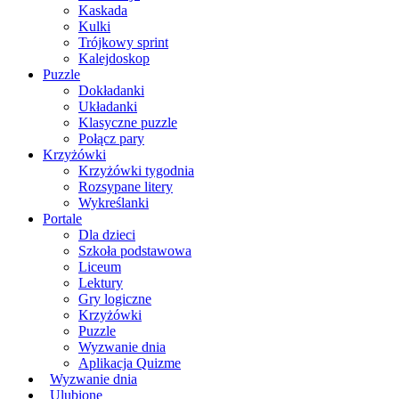
Kaskada
Kulki
Trójkowy sprint
Kalejdoskop
Puzzle
Dokładanki
Układanki
Klasyczne puzzle
Połącz pary
Krzyżówki
Krzyżówki tygodnia
Rozsypane litery
Wykreślanki
Portale
Dla dzieci
Szkoła podstawowa
Liceum
Lektury
Gry logiczne
Krzyżówki
Puzzle
Wyzwanie dnia
Aplikacja Quizme
Wyzwanie dnia
Ulubione