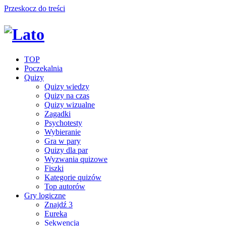
Przeskocz do treści
TOP
Poczekalnia
Quizy
Quizy wiedzy
Quizy na czas
Quizy wizualne
Zagadki
Psychotesty
Wybieranie
Gra w pary
Quizy dla par
Wyzwania quizowe
Fiszki
Kategorie quizów
Top autorów
Gry logiczne
Znajdź 3
Eureka
Sekwencja