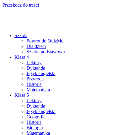
Przeskocz do treści
Szkoła
Powrót do QuizMe
Dla dzieci
Szkoła podstawowa
Klasa 4
Lektury
Dyktanda
Język angielski
Przyroda
Historia
Matematyka
Klasa 5
Lektury
Dyktanda
Język angielski
Geografia
Historia
Biologia
Matematyka