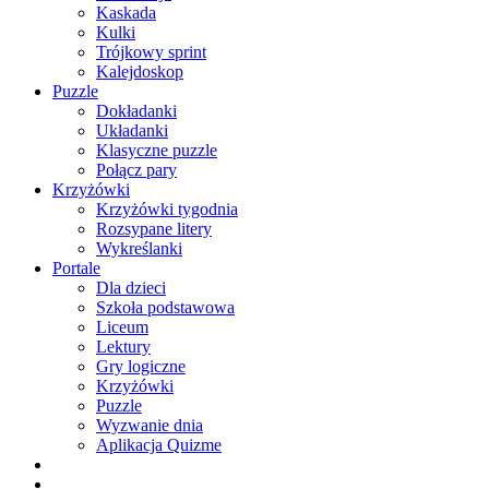
Kaskada
Kulki
Trójkowy sprint
Kalejdoskop
Puzzle
Dokładanki
Układanki
Klasyczne puzzle
Połącz pary
Krzyżówki
Krzyżówki tygodnia
Rozsypane litery
Wykreślanki
Portale
Dla dzieci
Szkoła podstawowa
Liceum
Lektury
Gry logiczne
Krzyżówki
Puzzle
Wyzwanie dnia
Aplikacja Quizme