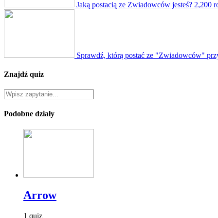
Jaką postacią ze Zwiadowców jesteś?
2,200 r
Sprawdź, którą postać ze "Zwiadowców" prz
Znajdź quiz
Podobne działy
Arrow
1 quiz