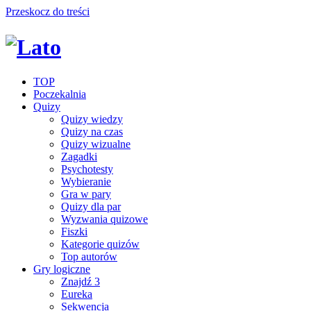
Przeskocz do treści
TOP
Poczekalnia
Quizy
Quizy wiedzy
Quizy na czas
Quizy wizualne
Zagadki
Psychotesty
Wybieranie
Gra w pary
Quizy dla par
Wyzwania quizowe
Fiszki
Kategorie quizów
Top autorów
Gry logiczne
Znajdź 3
Eureka
Sekwencja