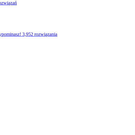
ozwiązań
ypominasz!
3,952 rozwiązania