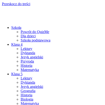
Przeskocz do treści
Szkoła
Powrót do QuizMe
Dla dzieci
Szkoła podstawowa
Klasa 4
Lektury
Dyktanda
Język angielski
Przyroda
Historia
Matematyka
Klasa 5
Lektury
Dyktanda
Język angielski
Geografia
Historia
Biologia
Matematyka