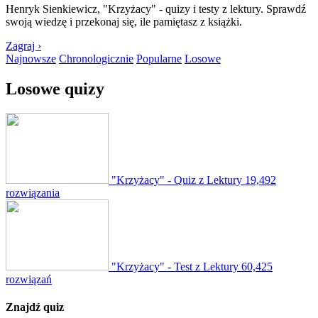
Henryk Sienkiewicz, "Krzyżacy" - quizy i testy z lektury. Sprawdź
swoją wiedzę i przekonaj się, ile pamiętasz z książki.
Zagraj ›
Najnowsze
Chronologicznie
Popularne
Losowe
Losowe quizy
"Krzyżacy" - Quiz z Lektury
19,492
rozwiązania
"Krzyżacy" - Test z Lektury
60,425
rozwiązań
Znajdź quiz