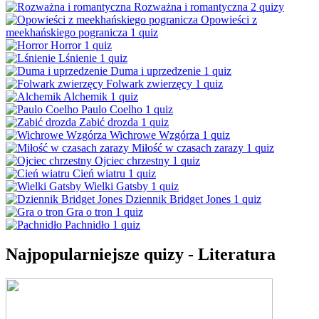
Rozważna i romantyczna
2 quizy
Opowieści z
meekhańskiego pogranicza
1 quiz
Horror
1 quiz
Lśnienie
1 quiz
Duma i uprzedzenie
1 quiz
Folwark zwierzęcy
1 quiz
Alchemik
1 quiz
Paulo Coelho
1 quiz
Zabić drozda
1 quiz
Wichrowe Wzgórza
1 quiz
Miłość w czasach zarazy
1 quiz
Ojciec chrzestny
1 quiz
Cień wiatru
1 quiz
Wielki Gatsby
1 quiz
Dziennik Bridget Jones
1 quiz
Gra o tron
1 quiz
Pachnidło
1 quiz
Najpopularniejsze quizy - Literatura