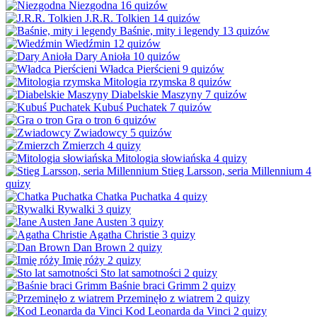
Niezgodna
16 quizów
J.R.R. Tolkien
14 quizów
Baśnie, mity i legendy
13 quizów
Wiedźmin
12 quizów
Dary Anioła
10 quizów
Władca Pierścieni
9 quizów
Mitologia rzymska
8 quizów
Diabelskie Maszyny
7 quizów
Kubuś Puchatek
7 quizów
Gra o tron
6 quizów
Zwiadowcy
5 quizów
Zmierzch
4 quizy
Mitologia słowiańska
4 quizy
Stieg Larsson, seria Millennium
4
quizy
Chatka Puchatka
4 quizy
Rywalki
3 quizy
Jane Austen
3 quizy
Agatha Christie
3 quizy
Dan Brown
2 quizy
Imię róży
2 quizy
Sto lat samotności
2 quizy
Baśnie braci Grimm
2 quizy
Przeminęło z wiatrem
2 quizy
Kod Leonarda da Vinci
2 quizy