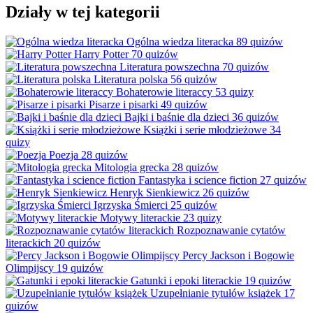
Działy w tej kategorii
Ogólna wiedza literacka
89 quizów
Harry Potter
70 quizów
Literatura powszechna
70 quizów
Literatura polska
56 quizów
Bohaterowie literaccy
53 quizy
Pisarze i pisarki
49 quizów
Bajki i baśnie dla dzieci
36 quizów
Książki i serie młodzieżowe
34
quizy
Poezja
28 quizów
Mitologia grecka
28 quizów
Fantastyka i science fiction
27 quizów
Henryk Sienkiewicz
26 quizów
Igrzyska Śmierci
25 quizów
Motywy literackie
23 quizy
Rozpoznawanie cytatów
literackich
20 quizów
Percy Jackson i Bogowie
Olimpijscy
19 quizów
Gatunki i epoki literackie
19 quizów
Uzupełnianie tytułów książek
17
quizów