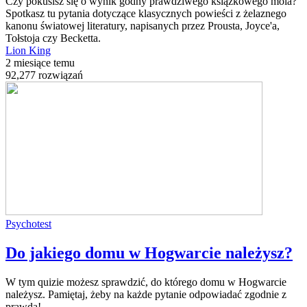
Czy pokusisz się o wynik godny prawdziwego książkowego mola?
Spotkasz tu pytania dotyczące klasycznych powieści z żelaznego
kanonu światowej literatury, napisanych przez Prousta, Joyce'a,
Tołstoja czy Becketta.
Lion King
2 miesiące temu
92,277 rozwiązań
Psychotest
Do jakiego domu w Hogwarcie należysz?
W tym quizie możesz sprawdzić, do którego domu w Hogwarcie
należysz. Pamiętaj, żeby na każde pytanie odpowiadać zgodnie z
prawdą!