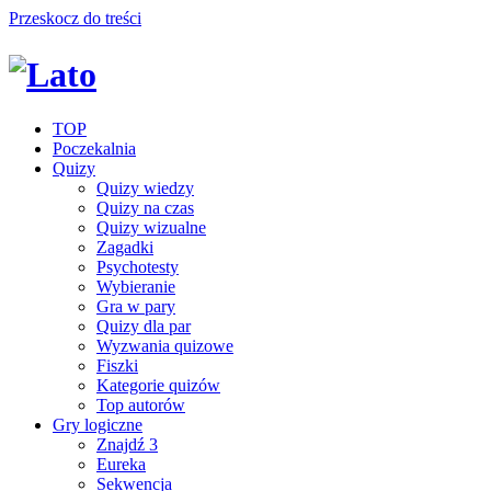
Przeskocz do treści
TOP
Poczekalnia
Quizy
Quizy wiedzy
Quizy na czas
Quizy wizualne
Zagadki
Psychotesty
Wybieranie
Gra w pary
Quizy dla par
Wyzwania quizowe
Fiszki
Kategorie quizów
Top autorów
Gry logiczne
Znajdź 3
Eureka
Sekwencja