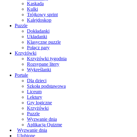
Kaskada
Kulki
Trójkowy sprint
Kalejdoskop
Puzzle
Dokładanki
Układanki
Klasyczne puzzle
Połącz pary
Krzyżówki
Krzyżówki tygodnia
Rozsypane litery
Wykreślanki
Portale
Dla dzieci
Szkoła podstawowa
Liceum
Lektury
Gry logiczne
Krzyżówki
Puzzle
Wyzwanie dnia
Aplikacja Quizme
Wyzwanie dnia
Ulubione