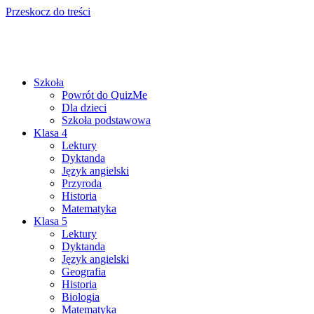
Przeskocz do treści
Szkoła
Powrót do QuizMe
Dla dzieci
Szkoła podstawowa
Klasa 4
Lektury
Dyktanda
Język angielski
Przyroda
Historia
Matematyka
Klasa 5
Lektury
Dyktanda
Język angielski
Geografia
Historia
Biologia
Matematyka